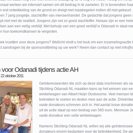
ionaal werken we intensief samen om dit bedrag in te zamelen. Er is bovendien haas
en eist ontwikkeling van de grond en dreigt met maatregelen indien dit niet gebeur
n 7 jarig jongetje, slachtoffer van mensenhandel. De gedachte dat jongens geen sl
opt niet met de realiteit. Jongens zijn net zo goed slachtoffer. Helaas zijn er een h
ben aan een veilig verblijf. Met behulp van een goed verblijf is Odanadi in staat m
en hun toekomstkansen te vergroten.
ifiek inzetten voor deze jongens? Wellicht vindt u het leuk om een inzamelingsactie 
oject aandragen bij de sponsorafdeling op uw werk? Neem dan contact op met info@
 voor Odanadi tijdens actie AH
 22 oktober 2011
Geïnteresseerden die zich op deze data inschreven als va
Stichting Odanadi NL maakten kans op het winnen van ee
winkelwagen van Albert Heijn Oostvoorne. Veel mensen b
betrokken te voelen en deden mee aan de actie. Drieëntw
vaste donateurs schreven zich in. Het aantal losse donat
uit de actie staat op een bedrag van 560 euro. Mevrouw 
vaste donateur een volle winkelwagen.
Namens Stichting Odanadi NL willen wij alle geïnteresse
donateurs enorm bedanken voor de betrokkenheid. De ge