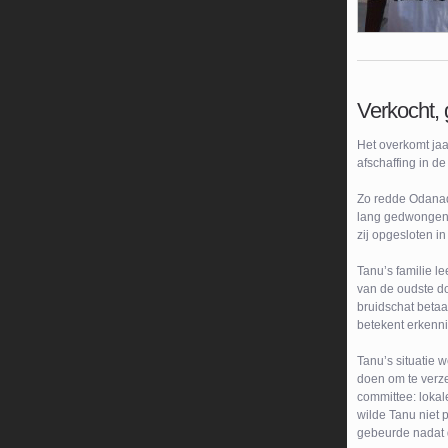
Verkocht, 
Het overkomt jaa
afschaffing in de
Zo redde Odanadi
lang gedwongen te
zij opgesloten i
Tanu’s familie l
van de oudste doc
bruidschat betaal
betekent erkenn
Tanu’s situatie 
doen om te verz
committee: lokal
wilde Tanu niet 
gebeurde nadat d