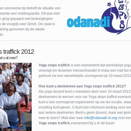
n anonieme tip betreft de situatie van
seerde een reddingsactie. Dit was niet
n ging gepaard met bedreigingen.
 de voogdij over Girish. De zaak is
eling genomen bij de lokale
ie.
 traffick 2012
et u al mee?
Yoga stops traffick
is een evenement dat wereldwijd yog
verenigt om tezamen mensenhandel in India een halt toe t
gebeurt via een wereldwijde zonnegroet op 10 maart 2012
Hoe kunt u deelnemen aan Yoga stops traffick 2012?
Als yoga docent kunt u meedoen door voor 10 maart 2012
deelnemers te werven voor uw Yoga stops traffick evene
kunt u een zonnegroet organiseren op uw les locatie, wa
invulling kunt geven. U kunt een minimum bedrag voor ee
aan iedere deelnemer. Bent u geen docent, maar wel geï
mee te doen? Mail dan naar
info@odanadi-nl.org
voor ee
Yoga stops traffick
evenement bij u in de buurt.