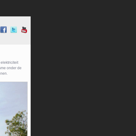
lektriciteit
asme onder de
enen.