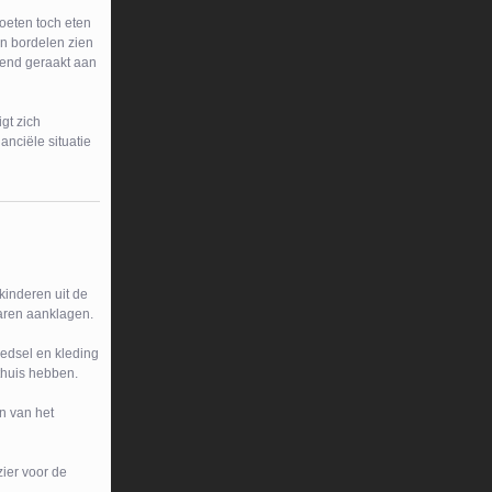
oeten toch eten
in bordelen zien
wend geraakt aan
gt zich
nciële situatie
kinderen uit de
aren aanklagen.
edsel en kleding
thuis hebben.
n van het
ier voor de