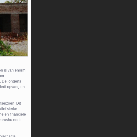
een is van enorm
oom
n. De jongens
biedt opvang en
nseizoen. Dit
tief sterke
e en financiële
 Parashu nooit
ject af te