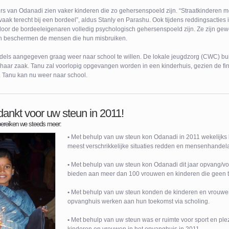
ers van Odanadi zien vaker kinderen die zo gehersenspoeld zijn. “Straatkinderen m
aak terecht bij een bordeel”, aldus Stanly en Parashu. Ook tijdens reddingsacties 
 door de bordeeleigenaren volledig psychologisch gehersenspoeld zijn. Ze zijn ge
n beschermen de mensen die hun misbruiken.
dels aangegeven graag weer naar school te willen. De lokale jeugdzorg (CWC) bui
aar zaak. Tanu zal voorlopig opgevangen worden in een kinderhuis, gezien de fina
. Tanu kan nu weer naar school.
ankt voor uw steun in 2011!
bereiken we steeds meer:
•
Met behulp van uw steun kon Odanadi in 2011 wekelijks 
meest verschrikkelijke situaties redden en mensenhandel
•
Met behulp van uw steun kon Odanadi dit jaar opvang/vo
bieden aan meer dan 100 vrouwen en kinderen die geen 
•
Met behulp van uw steun konden de kinderen en vrouwe
opvanghuis werken aan hun toekomst via scholing.
•
Met behulp van uw steun was er ruimte voor sport en plez