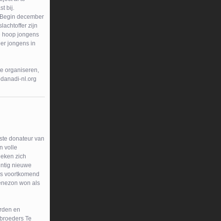
t bij.
t. Begin december
achtoffer zijn
ele hoop jongens
eer jongens in
te organiseren,
odanadi-nl.org
ste donateur van
n volle
leken zich
intig nieuwe
ies voortkomend
Jenezon won als
erden en
broeders Te