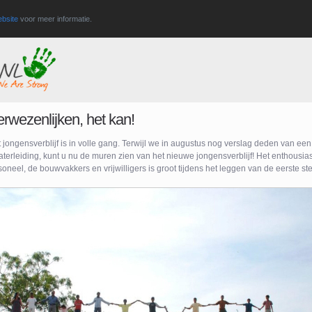
bsite
voor meer informatie.
rwezenlijken, het kan!
ongensverblijf is in volle gang. Terwijl we in augustus nog verslag deden van een e
aterleiding, kunt u nu de muren zien van het nieuwe jongensverblijf! Het enthousi
soneel, de bouwvakkers en vrijwilligers is groot tijdens het leggen van de eerste st