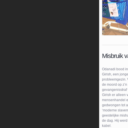
Misbruik 
Odanadi bood in
Girish, een jong
probleemgezin. V
de moord op z’n
gevangenisstraf 
Girish er alleen 
mensenhandel en
gedwongen tot ar
‘moderne slavern
geestelijke mis
de dag. Hij werd
kabel.