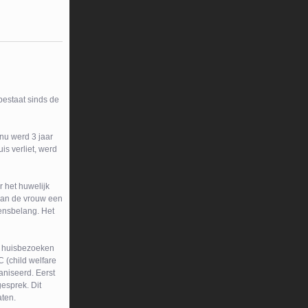
bestaat sinds de
anu werd 3 jaar
is verliet, werd
r het huwelijk
e van de vrouw een
vensbelang. Het
en huisbezoeken
 (child welfare
aniseerd. Eerst
esprek. Dit
aten.