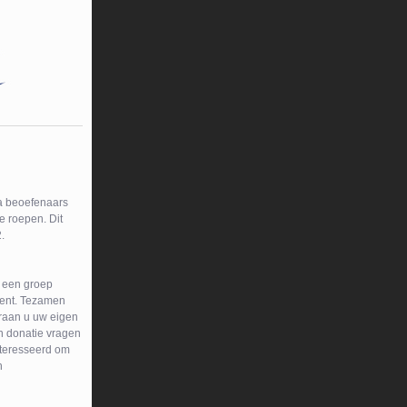
a beoefenaars
e roepen. Dit
.
 een groep
ment. Tezamen
araan u uw eigen
n donatie vragen
nteresseerd om
n