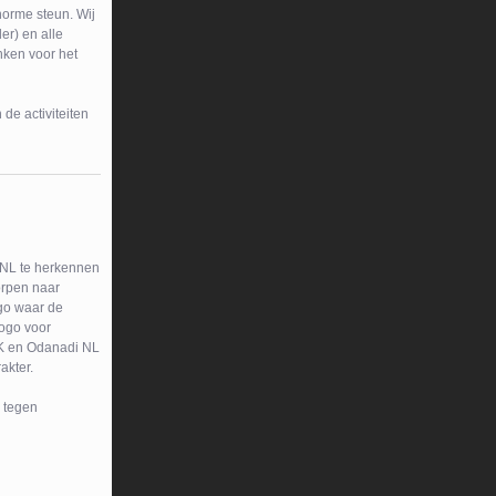
norme steun. Wij
er) en alle
nken voor het
de activiteiten
 NL te herkennen
orpen naar
ogo waar de
logo voor
K en Odanadi NL
akter.
d tegen