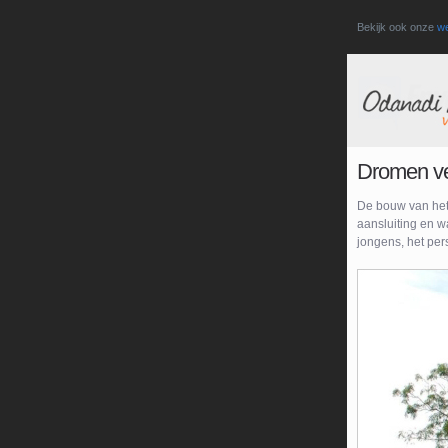
Bekijk ook onze
we
Dromen ve
De bouw van het j
aansluiting en w
jongens, het per