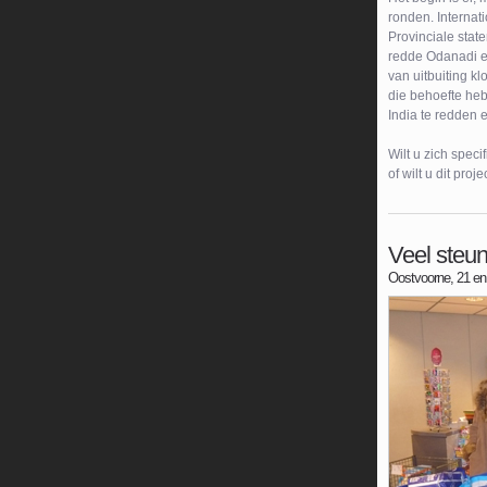
ronden. Internat
Provinciale stat
redde Odanadi ee
van uitbuiting kl
die behoefte heb
India te redden 
Wilt u zich spec
of wilt u dit pr
Veel steun
Oostvoorne, 21 en