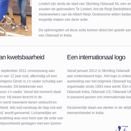
Lindert zijn sinds de start van Stichting Odanadi NL een e
zouden de gebroeders Te Lindert, Ard de Regt (bedrijfsleid
medewerkers van de Albert Heijn Oostvoorne willen beda
mogelijk maken van deze actie.
De opbrengsten uit deze actie komen direct ten goede aan 
van Odanadi in India.
van kwetsbaarheid
Een internationaal logo
 september 2011 crisisopvang aan
Vanaf januari 2012 is Stichting Odanadi
en van 12 jaar oud, afkomstig uit een
aan onderstaand logo. Het logo is ontw
olgens Girish is z’n vader schuldig aan
aanleiding van het originele Odanadi l
 moeder. Dit betekende een
organisatie sinds 1993 mee werkt. Één 
voor z’n vader. Vanaf dat moment staat
Odanadi India, Odanadi US, Odanadi U
voor. Hij kwam terecht in de
is passend gezien ons internationale kar
 werd meerdere keren verkocht en
beid. Iets wat vandaag de dag ook wel
Gezamenlijk staan we sterker in de strij
ij’ wordt genoemd. Lichamelijke en
mensenhandel in India.
handeling was voor hem aan de orde van
 bijvoorbeeld geslagen met een ijzeren