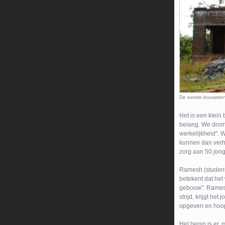
De eerste bouwstene
Het is een klein 
belang. We drome
werkelijkheid". 
kunnen dan verhu
zorg aan 50 jong
Ramesh (student a
betekent dat het 
gebouw". Ramesh 
strijd, krijgt he
opgeven en hoop
Het begin is er,