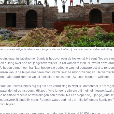
n voor een veilige thuisbasis voor jongens die slachtoffer zijn van mensenhandel en uitbuiting.
begin, maar initiatiefnemer Stanly is hoopvol over de toekomst. Hij zegt: "Iedere st
n al lang over hoe het jongensverblijf er uit zal komen te zien. Nu wordt onze dr
We hopen binnen een half jaar het eerste gedeelte van het bouwproject af te ronde
izen vanuit de hutjes naar een mooi verblijf met basisvoorzieningen. Het verblijf 
ens. Uiteraard kunnen we dit niet alleen realiseren. Uw steun is enorm welkom.
an de universiteit) is erg blij dat een verhuizing in zicht is. Momenteel is het rege
water de hutjes instroomt. Hij zegt: "Alle jongens zijn erg blij met het nieuwe, kwalita
noemt de recente ontwikkelingen een droom. Na een slopende, 5 jarige, juridisch
t jongensverblijf eindelijk vorm. Ramesh waardeert het dat initiatiefnemers Stanly en
vol blijven.
 maar we staan nog voor een enorme uitdaging. Er is nog € 94.058,- nodig om het pro