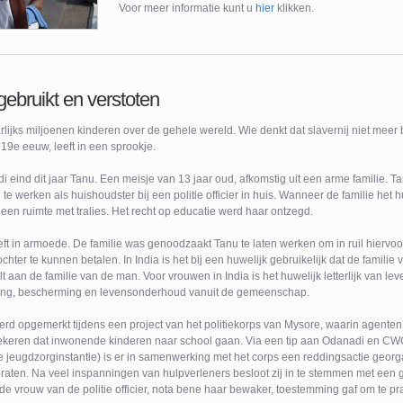
Voor meer informatie kunt u
hier
klikken.
gebruikt en verstoten
rlijks miljoenen kinderen over de gehele wereld. Wie denkt dat slavernij niet meer 
 19e eeuw, leeft in een sprookje.
 eind dit jaar Tanu. Een meisje van 13 jaar oud, afkomstig uit een arme familie. T
 werken als huishoudster bij een politie officier in huis. Wanneer de familie het hu
n een ruimte met tralies. Het recht op educatie werd haar ontzegd.
eeft in armoede. De familie was genoodzaakt Tanu te laten werken om in ruil hiervoo
hter te kunnen betalen. In India is het bij een huwelijk gebruikelijk dat de famili
t aan de familie van de man. Voor vrouwen in India is het huwelijk letterlijk van le
ing, bescherming en levensonderhoud vanuit de gemeenschap.
werd opgemerkt tijdens een project van het politiekorps van Mysore, waarin agent
ekeren dat inwonende kinderen naar school gaan. Via een tip aan Odanadi en CWC
e jeugdzorginstantie) is er in samenwerking met het corps een reddingsactie georg
praten. Na veel inspanningen van hulpverleners besloot zij in te stemmen met een g
e vrouw van de politie officier, nota bene haar bewaker, toestemming gaf om te pr