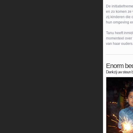
De initiatiefnem
en zo komen ze v
zij kinderen die
hun omgeving e
Tanu heeft inmid
momenteel over h
van haar ouders
Enorm bed
Dankzij uw steun 