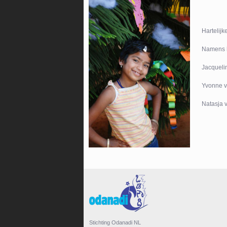
Hartelijk
Namens h
Jacqueli
Yvonne va
Natasja v
Stichting Odanadi NL