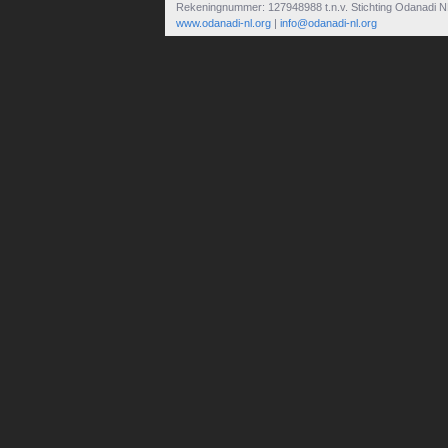
Rekeningnummer: 127948988 t.n.v. Stichting Odanadi N
www.odanadi-nl.org
|
info@odanadi-nl.org